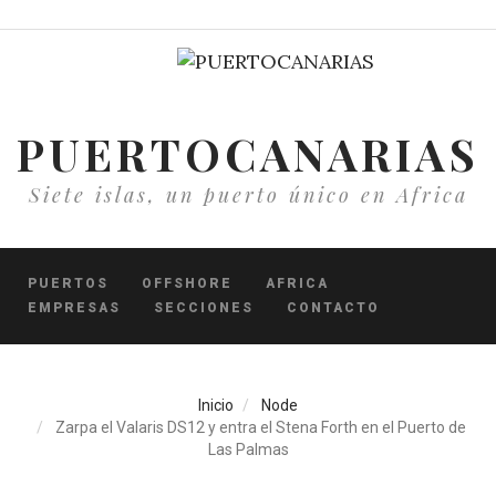
Pasar
al
contenido
principal
PUERTOCANARIAS
Siete islas, un puerto único en Africa
PUERTOS
OFFSHORE
AFRICA
EMPRESAS
SECCIONES
CONTACTO
Inicio
Node
Zarpa el Valaris DS12 y entra el Stena Forth en el Puerto de
Las Palmas