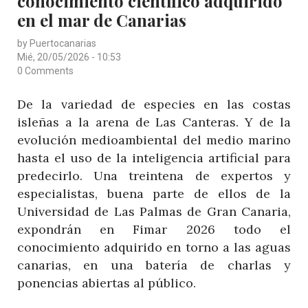
conocimiento científico adquirido
PREDICCIÓN
en el mar de Canarias
POR
by
Puertocanarias
INTELIGENCIA
Mié, 20/05/2026 - 10:53
ARTIFICIAL
0 Comments
DE
De la variedad de especies en las costas
LAS
isleñas a la arena de Las Canteras. Y de la
TEMPERATURAS
evolución medioambiental del medio marino
EN
hasta el uso de la inteligencia artificial para
SUS
predecirlo. Una treintena de expertos y
AGUAS
especialistas, buena parte de ellos de la
Universidad de Las Palmas de Gran Canaria,
expondrán en Fimar 2026 todo el
conocimiento adquirido en torno a las aguas
canarias, en una batería de charlas y
ponencias abiertas al público.