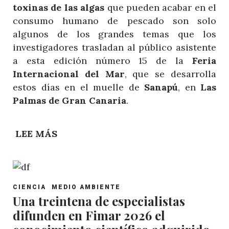
toxinas de las algas
que pueden acabar en el
consumo humano de pescado son solo
algunos de los grandes temas que los
investigadores trasladan al público asistente
a esta edición número 15 de la
Feria
Internacional del Mar
, que se desarrolla
estos días en el muelle de
Sanapú
, en
Las
Palmas de Gran Canaria
.
LEE MÁS
SOBRE
FIMAR
EXPONE
CÓMO
POST
CANARIAS
CIENCIA
MEDIO AMBIENTE
CATEGORY
Una treintena de especialistas
AVANZA
difunden en Fimar 2026 el
EN
LA