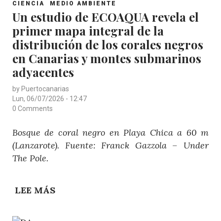
POST
ULPGC
CIENCIA
MEDIO AMBIENTE
CATEGORY
Un estudio de ECOAQUA revela el
ENCADENAN
primer mapa integral de la
TRES
CAMPAÑAS
distribución de los corales negros
OCEANOGRÁFICAS
en Canarias y montes submarinos
A
adyacentes
BORDO
by
Puertocanarias
DEL
Lun, 06/07/2026 - 12:47
BUQUE
0 Comments
ODÓN
DE
Bosque de coral negro en Playa Chica a 60 m
BUEN
(Lanzarote). Fuente: Franck Gazzola – Under
The Pole.
LEE MÁS
SOBRE
UN
ESTUDIO