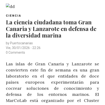
NUCLEAR
FLOTANTE
POST
EN
CIENCIA
CATEGORY
La ciencia ciudadana toma Gran
EL
Canaria y Lanzarote en defensa de
PUERTO
DE
la diversidad marina
LAS
by
Puertocanarias
PALMAS
Vie, 30/01/2026 - 22:26
COMO
0 Comments
GARANTÍA
Las islas de Gran Canaria y Lanzarote se
ENERGÉTICA
convierten este fin de semana es una gran
PARA
laboratorio en el que entidades de doce
GRAN
países europeos experimentarán para
CANARIA
cocrear soluciones de conocimiento y
defensa de los entornos marinos. El
MarCoLab está organizado por el Cluster