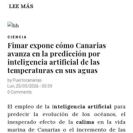
MONTES
LEE MÁS
SOBRE
SUBMARINOS
NUEVA
ADYACENTES
EXPLORACIÓN
DE
POST
LOS
CIENCIA
CATEGORY
Fimar expone cómo Canarias
MONTES
avanza en la predicción por
SUBMARINOS
PROFUNDOS
inteligencia artificial de las
DE
temperaturas en sus aguas
CANARIAS
by
Puertocanarias
Lun, 25/05/2026 - 05:59
0 Comments
El empleo de la i
nteligencia artificial
para
predecir la evolución de los océanos, el
inesperado efecto de la
calima
en la vida
marina de Canarias o el incremento de las