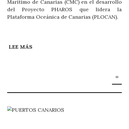
Marítimo de Canarias (CMC) en el desarrollo
del Proyecto PHAROS que lidera la
Plataforma Oceánica de Canarias (PLOCAN).
LEE MÁS
SOBRE
LA
CIENCIA
CIUDADANA
Paginación
SIGU
TOMA
››
PÁGI
GRAN
CANARIA
Y
LANZAROTE
EN
DEFENSA