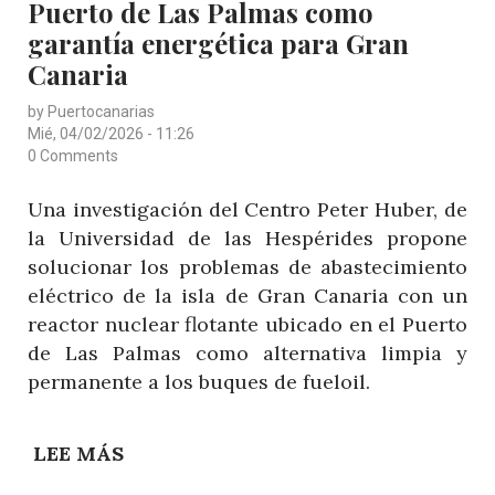
Puerto de Las Palmas como
CO2
EN
garantía energética para Gran
LOS
Canaria
OCÉANOS
by
Puertocanarias
DE
Mié, 04/02/2026 - 11:26
LA
0 Comments
MACARONESIA
Una investigación del Centro Peter Huber, de
la Universidad de las Hespérides propone
solucionar los problemas de abastecimiento
eléctrico de la isla de Gran Canaria con un
reactor nuclear flotante ubicado en el Puerto
de Las Palmas como alternativa limpia y
permanente a los buques de fueloil.
LEE MÁS
SOBRE
REACTOR