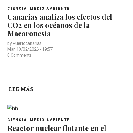
ENERGÍA
POST
NUCLEAR
CIENCIA
MEDIO AMBIENTE
CATEGORY
Canarias analiza los efectos del
PARA
CO2 en los océanos de la
PORTA
CONTENEDORES
Macaronesia
by
Puertocanarias
Mar, 10/02/2026 - 19:57
0 Comments
LEE MÁS
SOBRE
CANARIAS
ANALIZA
LOS
POST
EFECTOS
CIENCIA
MEDIO AMBIENTE
CATEGORY
Reactor nuclear flotante en el
DEL