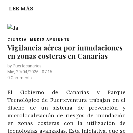
LEE MÁS
SOBRE
UNA
TREINTENA
DE
POST
ESPECIALISTAS
CIENCIA
MEDIO AMBIENTE
CATEGORY
Vigilancia aérea por inundaciones
DIFUNDEN
en zonas costeras en Canarias
EN
FIMAR
by
Puertocanarias
2026
Mié, 29/04/2026 - 07:15
EL
0 Comments
CONOCIMIENTO
El Gobierno de Canarias y Parque
CIENTÍFICO
Tecnológico de Fuerteventura trabajan en el
ADQUIRIDO
diseño de un sistema de prevención y
EN
microlocalización de riesgos de inundación
EL
en zonas costeras con la utilización de
MAR
tecnologías avanzadas. Esta iniciativa, que se
DE