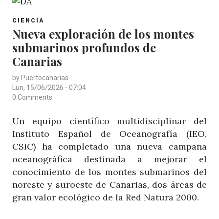
DE
POST
ECOAQUA
CIENCIA
CATEGORY
Nueva exploración de los montes
REVELA
submarinos profundos de
EL
PRIMER
Canarias
MAPA
by
Puertocanarias
INTEGRAL
Lun, 15/06/2026 - 07:04
DE
0 Comments
LA
Un equipo científico multidisciplinar del
DISTRIBUCIÓN
Instituto Español de Oceanografía (IEO,
DE
CSIC) ha completado una nueva campaña
LOS
oceanográfica destinada a mejorar el
CORALES
conocimiento de los montes submarinos del
NEGROS
noreste y suroeste de Canarias, dos áreas de
EN
gran valor ecológico de la Red Natura 2000.
CANARIAS
Y