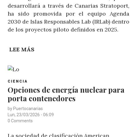
desarrollará a través de Canarias Stratoport,
CANARIAS
ha sido promovida por el equipo Agenda
2030 de Islas Responsables Lab (IRLab) dentro
de los proyectos piloto definidos en 2025.
LEE MÁS
SOBRE
VIGILANCIA
AÉREA
POR
POST
INUNDACIONES
CIENCIA
CATEGORY
Opciones de energía nuclear para
EN
porta contenedores
ZONAS
COSTERAS
by
Puertocanarias
EN
Lun, 23/03/2026 - 06:09
CANARIAS
0 Comments
La sociedad de clasificación American