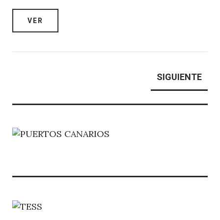
VER
Paginación
SIGUIENTE
SIGUIENTE
PÁGINA