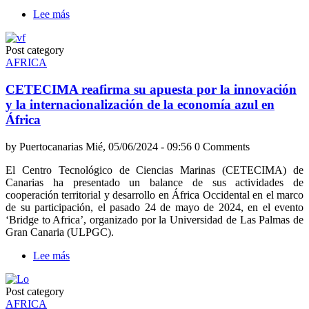
Lee más
sobre
CETECIMA
pone
Post category
en
AFRICA
marcha
un
CETECIMA reafirma su apuesta por la innovación
proyecto
de
y la internacionalización de la economía azul en
gestión
África
de
plásticos
by
Puertocanarias
Mié, 05/06/2024 - 09:56
0 Comments
marinos
con
El Centro Tecnológico de Ciencias Marinas (CETECIMA) de
la
Canarias ha presentado un balance de sus actividades de
población
cooperación territorial y desarrollo en África Occidental en el marco
Imraguen
de su participación, el pasado 24 de mayo de 2024, en el evento
de
‘Bridge to Africa’, organizado por la Universidad de Las Palmas de
Mauritania
Gran Canaria (ULPGC).
Lee más
sobre
CETECIMA
reafirma
Post category
su
AFRICA
apuesta