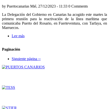
marítima
by
Puertocanarias
Mié, 27/12/2023 - 11:33
0 Comments
con
Tarfaya
La Delegación del Gobierno en Canarias ha acogido este martes la
primera reunión para la reactivación de la línea marítima que
comunicaba Puerto del Rosario, en Fuerteventura, con Tarfaya, en
Marruecos.
Lee más
sobre
Avanza
la
puesta
Paginación
en
marcha
Siguiente página
››
de
una
nueva
línea
marítima
entre
Canarias
y
Marruecos