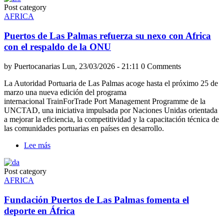
Post category
AFRICA
Puertos de Las Palmas refuerza su nexo con Africa
con el respaldo de la ONU
by
Puertocanarias
Lun, 23/03/2026 - 21:11
0 Comments
La Autoridad Portuaria de Las Palmas acoge hasta el próximo 25 de
marzo una nueva edición del programa
internacional TrainForTrade Port Management Programme de la
UNCTAD, una iniciativa impulsada por Naciones Unidas orientada
a mejorar la eficiencia, la competitividad y la capacitación técnica de
las comunidades portuarias en países en desarrollo.
Lee más
sobre
Puertos
de
Post category
Las
AFRICA
Palmas
refuerza
Fundación Puertos de Las Palmas fomenta el
su
nexo
deporte en África
con