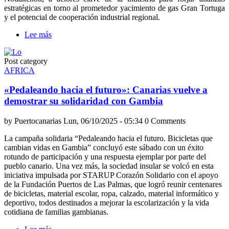
estratégicas en torno al prometedor yacimiento de gas Gran Tortuga
y el potencial de cooperación industrial regional.
Lee más
sobre
ONEPORT
internacionaliza
Post category
el
AFRICA
potencial
industrial
«Pedaleando hacia el futuro»: Canarias vuelve a
de
Canarias
demostrar su solidaridad con Gambia
en
Mauritania
by
Puertocanarias
Lun, 06/10/2025 - 05:34
0 Comments
La campaña solidaria “Pedaleando hacia el futuro. Bicicletas que
cambian vidas en Gambia” concluyó este sábado con un éxito
rotundo de participación y una respuesta ejemplar por parte del
pueblo canario. Una vez más, la sociedad insular se volcó en esta
iniciativa impulsada por STARUP Corazón Solidario con el apoyo
de la Fundación Puertos de Las Palmas, que logró reunir centenares
de bicicletas, material escolar, ropa, calzado, material informático y
deportivo, todos destinados a mejorar la escolarización y la vida
cotidiana de familias gambianas.