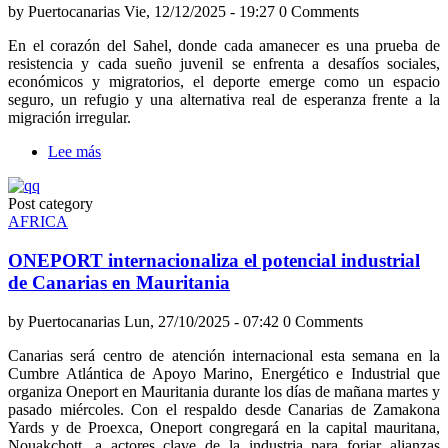
Africa
by
Puertocanarias
Vie, 12/12/2025 - 19:27
0 Comments
con
el
En el corazón del Sahel, donde cada amanecer es una prueba de
respaldo
resistencia y cada sueño juvenil se enfrenta a desafíos sociales,
de
económicos y migratorios, el deporte emerge como un espacio
la
seguro, un refugio y una alternativa real de esperanza frente a la
ONU
migración irregular.
Lee más
sobre
Fundación
Puertos
Post category
de
AFRICA
Las
Palmas
ONEPORT internacionaliza el potencial industrial
fomenta
el
de Canarias en Mauritania
deporte
en
by
Puertocanarias
Lun, 27/10/2025 - 07:42
0 Comments
África
Canarias será centro de atención internacional esta semana en la
Cumbre Atlántica de Apoyo Marino, Energético e Industrial que
organiza Oneport en Mauritania durante los días de mañana martes y
pasado miércoles. Con el respaldo desde Canarias de Zamakona
Yards y de Proexca, Oneport congregará en la capital mauritana,
Nouakchott, a actores clave de la industria para forjar alianzas