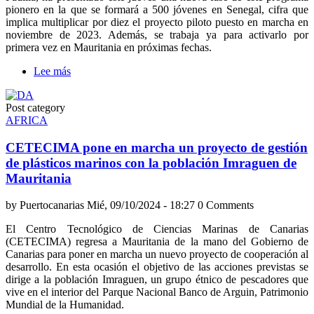
pionero en la que se formará a 500 jóvenes en Senegal, cifra que
implica multiplicar por diez el proyecto piloto puesto en marcha en
noviembre de 2023. Además, se trabaja ya para activarlo por
primera vez en Mauritania en próximas fechas.
Lee más
sobre
Canarias
busca
Post category
crear
AFRICA
oportunidades
en
CETECIMA pone en marcha un proyecto de gestión
África
para
de plásticos marinos con la población Imraguen de
contener
Mauritania
la
migración
by
Puertocanarias
Mié, 09/10/2024 - 18:27
0 Comments
El Centro Tecnológico de Ciencias Marinas de Canarias
(CETECIMA) regresa a Mauritania de la mano del Gobierno de
Canarias para poner en marcha un nuevo proyecto de cooperación al
desarrollo. En esta ocasión el objetivo de las acciones previstas se
dirige a la población Imraguen, un grupo étnico de pescadores que
vive en el interior del Parque Nacional Banco de Arguin, Patrimonio
Mundial de la Humanidad.