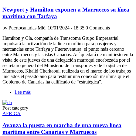
por
Newport y Hamilton exponen a Marruecos su línea
la
innovación
marítima con Tarfaya
y
la
by
Puertocanarias
Mié, 10/01/2024 - 18:35
0 Comments
internacionalización
de
Hamilton y Cía, compañía de Transcoma Grupo Empresarial,
la
impulsará la activación de la línea marítima para pasajeros y
economía
mercancías entre Tarfaya y Fuerteventura, el punto más cercano
azul
entre Marruecos y las islas Canarias. Así quedará de manifiesto en la
en
visita de este jueves de una delegación marroquí encabezada por el
África
secretario general del Ministerio de Transportes y de Logística de
Marruecos, Khalid Cherkaoui, realizada en el marco de los trabajos
iniciados el pasado año para restituir una conexión marítima que el
Gobierno de Canarias ha calificado de “estratégica”.
Lee más
sobre
Newport
y
Post category
Hamilton
AFRICA
exponen
a
Avanza la puesta en marcha de una nueva línea
Marruecos
su
marítima entre Canarias y Marruecos
línea