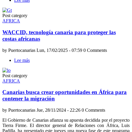
Lee más
sobre
«Pedaleando
hacia
Post category
el
AFRICA
futuro»:
Canarias
WACCID, tecnología canaria para proteger las
vuelve
a
costas africanas
demostrar
su
by
Puertocanarias
Lun, 17/02/2025 - 07:59
0 Comments
solidaridad
con
Lee más
sobre
Gambia
WACCID,
tecnología
Post category
canaria
AFRICA
para
proteger
Canarias busca crear oportunidades en África para
las
costas
contener la migración
africanas
by
Puertocanarias
Jue, 28/11/2024 - 22:26
0 Comments
El Gobierno de Canarias afianza su apuesta decidida por el proyecto
Tierra Firme. El director general de Relaciones con África, Luis
Padilla, ha presentado este jueves una nueva fase de este programa