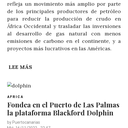
refleja un movimiento más amplio por parte
de los principales productores de petróleo
para reducir la producción de crudo en
África Occidental y trasladar las inversiones
al desarrollo de gas natural con menos
emisiones de carbono en el continente, y a
proyectos más lucrativos en las Américas.
LEE MÁS
SOBRE
LAS
PETROLERAS
ABANDONAN
POST
ÁFRICA
AFRICA
CATEGORY
Fondea en el Puerto de Las Palmas
OCCIDENTAL
la plataforma Blackford Dolphin
Y
PONEN
by
Puertocanarias
SU
Mié, 16/11/2022 - 22:47