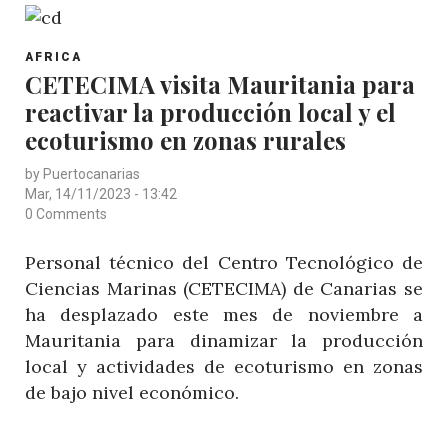
ALERTA
DE
POST
LOS
AFRICA
CATEGORY
CETECIMA visita Mauritania para
EFECTOS
reactivar la producción local y el
QUE
TENDRÁ
ecoturismo en zonas rurales
EL
by
Puertocanarias
CAMBIO
Mar, 14/11/2023 - 13:42
CLIMÁTICO
0 Comments
EN
Personal técnico del Centro Tecnológico de
EL
Ciencias Marinas (CETECIMA) de Canarias se
SECTOR
ha desplazado este mes de noviembre a
PESQUERO
Mauritania para dinamizar la producción
EN
local y actividades de ecoturismo en zonas
MAURITANIA
de bajo nivel económico.