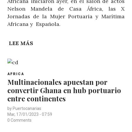
Africana iniciaron ayer, en el salón de actos
Nelson Mandela de Casa África, las X
Jornadas de la Mujer Portuaria y Marítima
Africana y Española.
LEE MÁS
SOBRE
FUNDACIÓN
PUERTOS
DE
POST
LAS
AFRICA
CATEGORY
Multinacionales apuestan por
PALMAS
convertir Ghana en hub portuario
PONE
DE
entre continentes
RELIEVE,
by
Puertocanarias
UN
Mar, 17/01/2023 - 07:59
AÑO
0 Comments
MÁS,