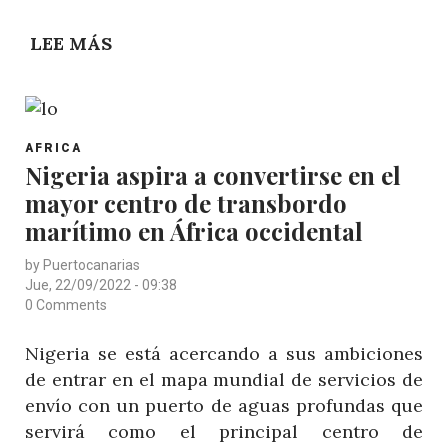
LEE MÁS
SOBRE
LA
FUNDACIÓN
PUERTOS
POST
DE
AFRICA
CATEGORY
Nigeria aspira a convertirse en el
LAS
mayor centro de transbordo
PALMAS,
EN
marítimo en África occidental
EL
by
Puertocanarias
FORO
Jue, 22/09/2022 - 09:38
INTERNACIONAL
0 Comments
DE
Nigeria se está acercando a sus ambiciones
RECTORES
de entrar en el mapa mundial de servicios de
DE
envío con un puerto de aguas profundas que
UNIVERSIDADES
servirá como el principal centro de
AFRICANAS