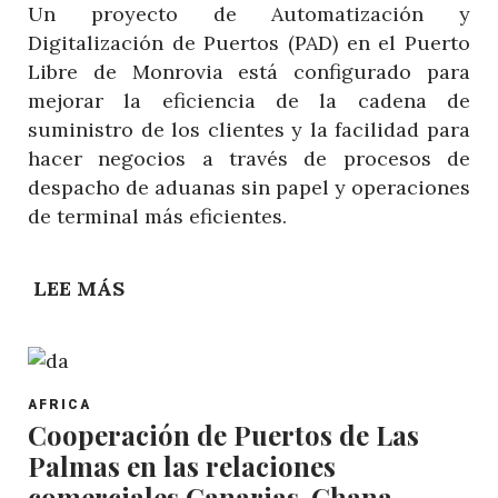
Un proyecto de Automatización y
MARÍTIMO
Digitalización de Puertos (PAD) en el Puerto
EN
Libre de Monrovia está configurado para
ÁFRICA
mejorar la eficiencia de la cadena de
OCCIDENTAL
suministro de los clientes y la facilidad para
hacer negocios a través de procesos de
despacho de aduanas sin papel y operaciones
de terminal más eficientes.
LEE MÁS
SOBRE
LIBERIA
AVANZA
EN
POST
LA
AFRICA
CATEGORY
Cooperación de Puertos de Las
DIGITALIZACIÓN
Palmas en las relaciones
Y
AUTOMATIZACIÓN
comerciales Canarias-Ghana