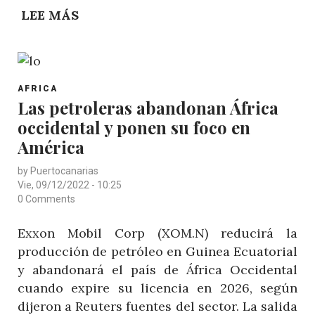
EL
LEE MÁS
SOBRE
ROL
MULTINACIONALES
DE
APUESTAN
LA
POR
MUJER
POST
CONVERTIR
AFRICA
AFRICANA
CATEGORY
Las petroleras abandonan África
GHANA
EN
occidental y ponen su foco en
EN
EL
HUB
América
ÁMBITO
PORTUARIO
PORTUARIO
by
Puertocanarias
ENTRE
Vie, 09/12/2022 - 10:25
CONTINENTES
0 Comments
Exxon Mobil Corp (XOM.N) reducirá la
producción de petróleo en Guinea Ecuatorial
y abandonará el país de África Occidental
cuando expire su licencia en 2026, según
dijeron a Reuters fuentes del sector. La salida