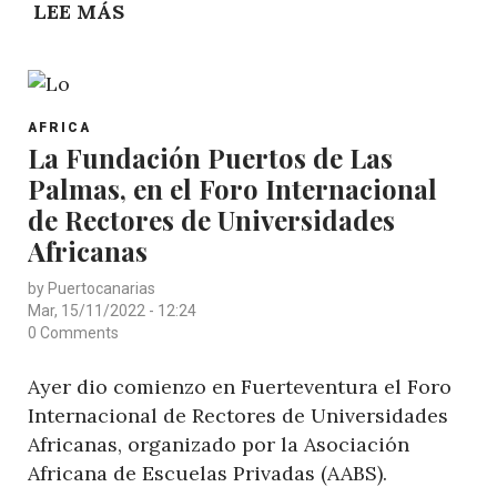
LEE MÁS
SOBRE
FONDEA
EN
EL
POST
PUERTO
AFRICA
CATEGORY
La Fundación Puertos de Las
DE
Palmas, en el Foro Internacional
LAS
PALMAS
de Rectores de Universidades
LA
Africanas
PLATAFORMA
by
Puertocanarias
BLACKFORD
Mar, 15/11/2022 - 12:24
DOLPHIN
0 Comments
Ayer dio comienzo en Fuerteventura el Foro
Internacional de Rectores de Universidades
Africanas, organizado por la Asociación
Africana de Escuelas Privadas (AABS).