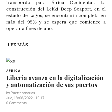
transbordo para África Occidental. La
construcción del Lekki Deep Seaport, en el
estado de Lagos, se encontraría completa en
más del 95% y se espera que comience a
operar a fines de año.
LEE MÁS
SOBRE
NIGERIA
ASPIRA
A
POST
CONVERTIRSE
AFRICA
CATEGORY
Liberia avanza en la digitalización
EN
y automatización de sus puertos
EL
MAYOR
by
Puertocanarias
CENTRO
Jue, 18/08/2022 - 10:17
DE
0 Comments
TRANSBORDO