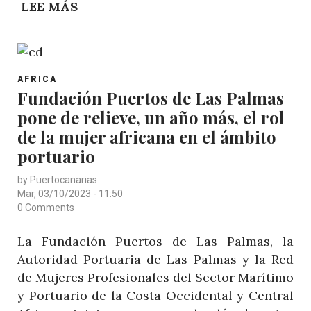
LEE MÁS
SOBRE
CETECIMA
VISITA
MAURITANIA
POST
PARA
AFRICA
CATEGORY
Fundación Puertos de Las Palmas
REACTIVAR
pone de relieve, un año más, el rol
LA
PRODUCCIÓN
de la mujer africana en el ámbito
LOCAL
portuario
Y
by
Puertocanarias
EL
Mar, 03/10/2023 - 11:50
ECOTURISMO
0 Comments
EN
La Fundación Puertos de Las Palmas, la
ZONAS
Autoridad Portuaria de Las Palmas y la Red
RURALES
de Mujeres Profesionales del Sector Marítimo
y Portuario de la Costa Occidental y Central