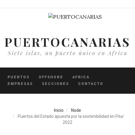
Pasar
al
contenido
principal
PUERTOCANARIAS
Siete islas, un puerto único en Africa
PUERTOS
OFFSHORE
AFRICA
EMPRESAS
SECCIONES
CONTACTO
Inicio
Node
Puertos del Estado apuesta por la sostenibilidad en Fitur
2022