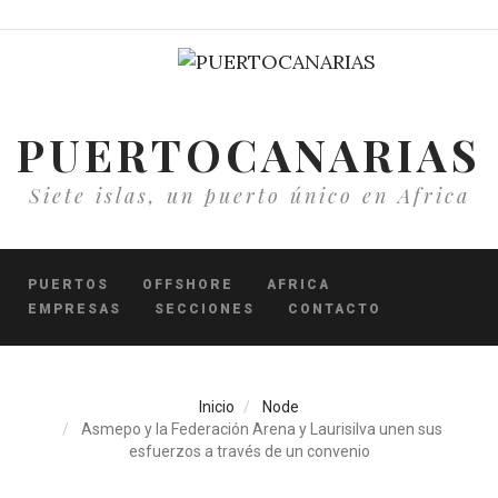
Pasar
al
contenido
principal
PUERTOCANARIAS
Siete islas, un puerto único en Africa
PUERTOS
OFFSHORE
AFRICA
EMPRESAS
SECCIONES
CONTACTO
Inicio
Node
Asmepo y la Federación Arena y Laurisilva unen sus
esfuerzos a través de un convenio