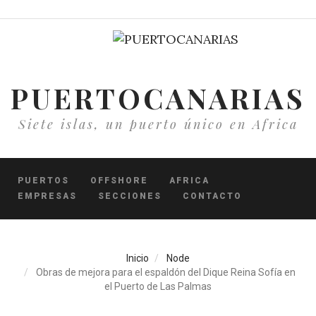
Pasar
al
contenido
principal
PUERTOCANARIAS
Siete islas, un puerto único en Africa
PUERTOS
OFFSHORE
AFRICA
EMPRESAS
SECCIONES
CONTACTO
Inicio
Node
Obras de mejora para el espaldón del Dique Reina Sofía en
el Puerto de Las Palmas