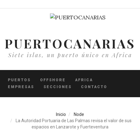
Pasar
al
contenido
principal
PUERTOCANARIAS
Siete islas, un puerto único en Africa
PUERTOS
OFFSHORE
AFRICA
EMPRESAS
SECCIONES
CONTACTO
Inicio
Node
La Autoridad Portuaria de Las Palmas revisa el valor de sus
espacios en Lanzarote y Fuerteventura