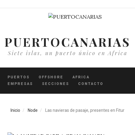
Pasar
al
contenido
principal
PUERTOCANARIAS
Siete islas, un puerto único en Africa
PUERTOS
OFFSHORE
AFRICA
EMPRESAS
SECCIONES
CONTACTO
Inicio
Node
Las navieras de pasaje, presentes en Fitur