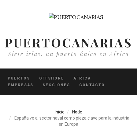
Pasar
al
contenido
principal
PUERTOCANARIAS
Siete islas, un puerto único en Africa
PUERTOS
OFFSHORE
AFRICA
EMPRESAS
SECCIONES
CONTACTO
Inicio
Node
España ve al sector naval como pieza clave para la industria
en Europa