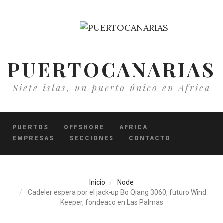
Pasar
al
contenido
principal
PUERTOCANARIAS
Siete islas, un puerto único en Africa
PUERTOS
OFFSHORE
AFRICA
EMPRESAS
SECCIONES
CONTACTO
Inicio
Node
Cadeler espera por el jack-up Bo Qiang 3060, futuro Wind
Keeper, fondeado en Las Palmas