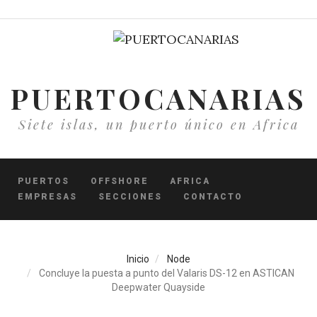
Pasar
al
contenido
principal
PUERTOCANARIAS
Siete islas, un puerto único en Africa
PUERTOS
OFFSHORE
AFRICA
EMPRESAS
SECCIONES
CONTACTO
Inicio
Node
Concluye la puesta a punto del Valaris DS-12 en ASTICAN
Deepwater Quayside