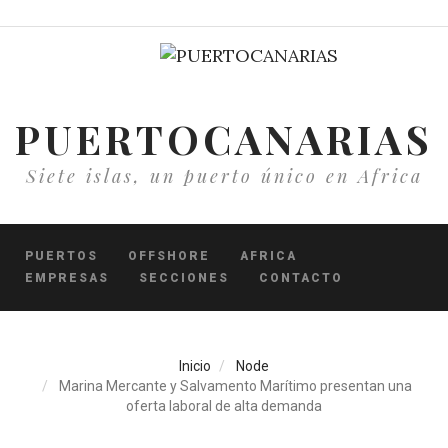
Pasar
al
contenido
principal
PUERTOCANARIAS
Siete islas, un puerto único en Africa
PUERTOS
OFFSHORE
AFRICA
EMPRESAS
SECCIONES
CONTACTO
Inicio
Node
Marina Mercante y Salvamento Marítimo presentan una
oferta laboral de alta demanda