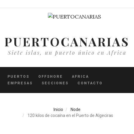
Pasar
al
contenido
principal
PUERTOCANARIAS
Siete islas, un puerto único en Africa
PUERTOS
OFFSHORE
AFRICA
EMPRESAS
SECCIONES
CONTACTO
Inicio
Node
120 kilos de cocaína en el Puerto de Algeciras