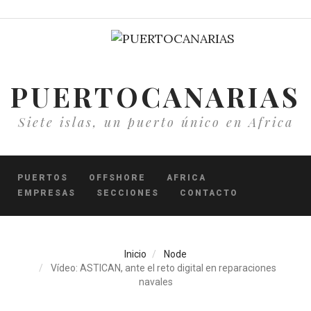
Pasar
al
contenido
principal
PUERTOCANARIAS
Siete islas, un puerto único en Africa
PUERTOS
OFFSHORE
AFRICA
EMPRESAS
SECCIONES
CONTACTO
Inicio
Node
Vídeo: ASTICAN, ante el reto digital en reparaciones
navales