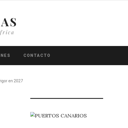
IAS
frica
ONES
CONTACTO
vigor en 2027