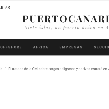
PUERTOCANAR
Siete islas, un puerto único en A
OFFSHORE
AFRICA
EMPRESAS
SECCI
de
El tratado de la OMI sobre cargas peligrosas y nocivas entrará en 