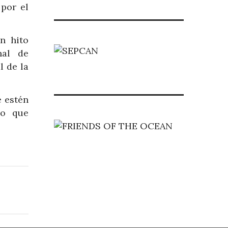
por el
n hito
nal de
l de la
e estén
po que