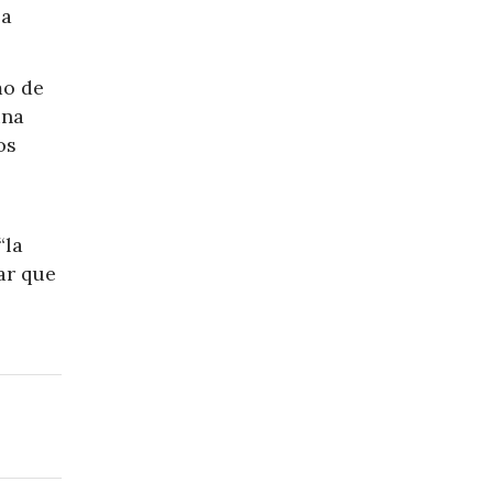
la
mo de
una
os
“la
ar que