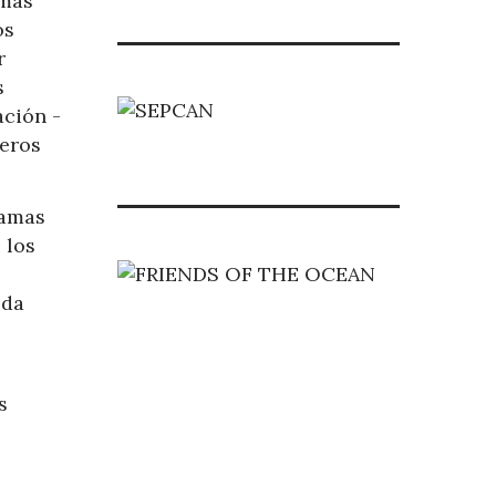
amas
os
r
s
ación -
leros
ramas
 los
eda
s