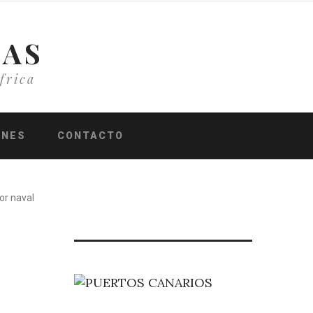
IAS
frica
ONES
CONTACTO
or naval