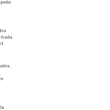
spaña
des
rivada
el
ales,
es
la