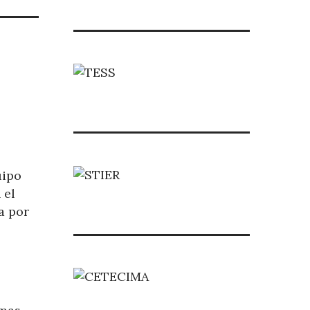
uipo
 el
a por