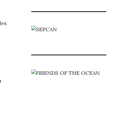
les
n