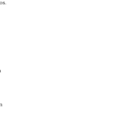
os.
n
n