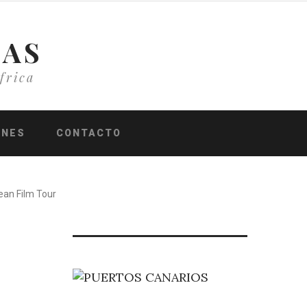
IAS
frica
ONES
CONTACTO
cean Film Tour