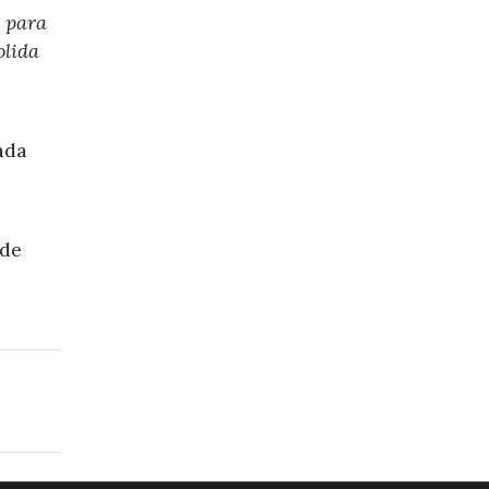
y para
olida
ada
 de