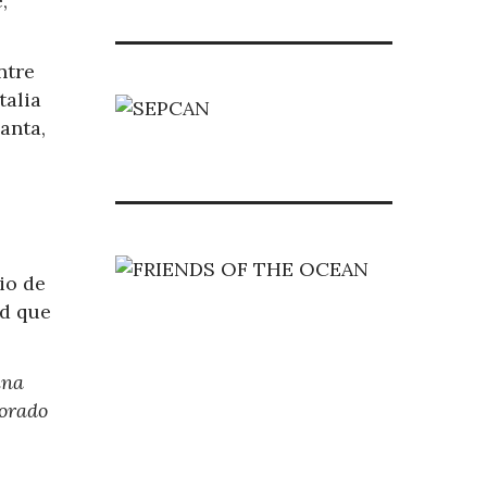
,
ntre
talia
anta,
io de
ad que
una
jorado