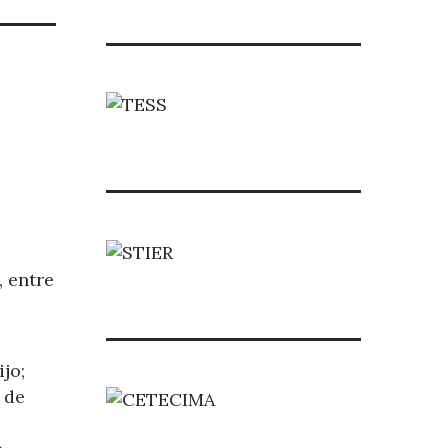
, entre
jo;
 de