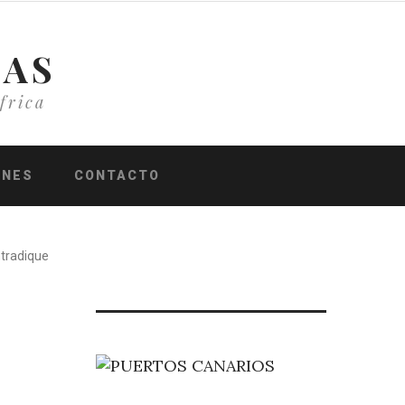
IAS
frica
ONES
CONTACTO
ntradique