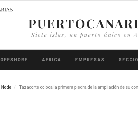
PUERTOCANAR
Siete islas, un puerto único en A
OFFSHORE
AFRICA
EMPRESAS
SECCI
Node
Tazacorte coloca la primera piedra de la ampliación de su co