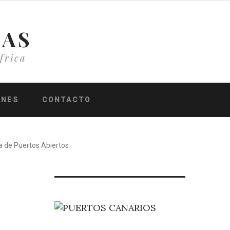
IAS
frica
ONES
CONTACTO
a de Puertos Abiertos