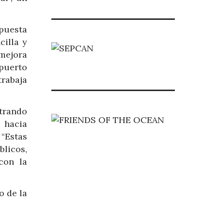
opuesta
cilla y
 mejora
 puerto
trabaja
trando
 hacia
“Estas
blicos,
con la
o de la