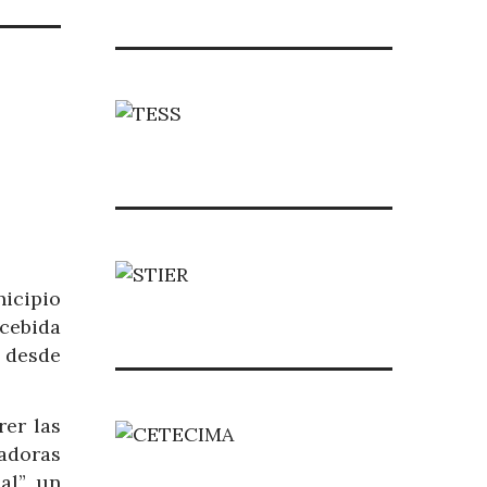
nicipio
ncebida
, desde
rer las
adoras
al”, un