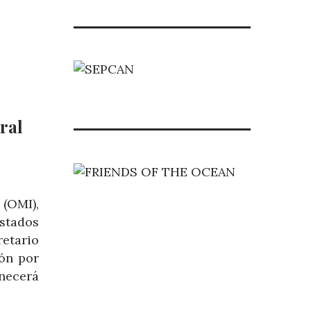
ral
 (OMI),
Estados
etario
ión por
anecerá