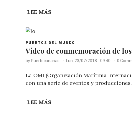
LEE MÁS
SOBRE
KI-
TACK
LIM,
POST
REELEGIDO
PUERTOS DEL MUNDO
CATEGORY
Vídeo de conmemoración de los
PARA
UN
by
Puertocanarias
Lun, 23/07/2018 - 09:40
0 Comm
SEGUNDO
MANDATO
La OMI (Organización Marítima Internac
COMO
con una serie de eventos y producciones.
SECRETARIO
GENERAL
LEE MÁS
SOBRE
DE
VÍDEO
LA
DE
OMI
CONMEMORACIÓN
Paginación