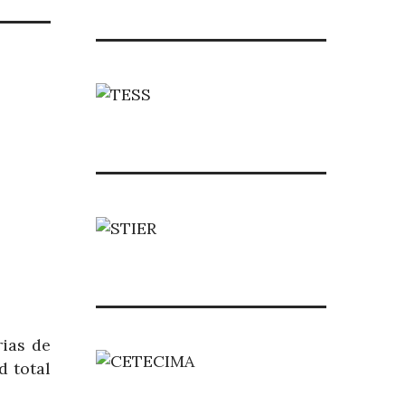
rias de
d total