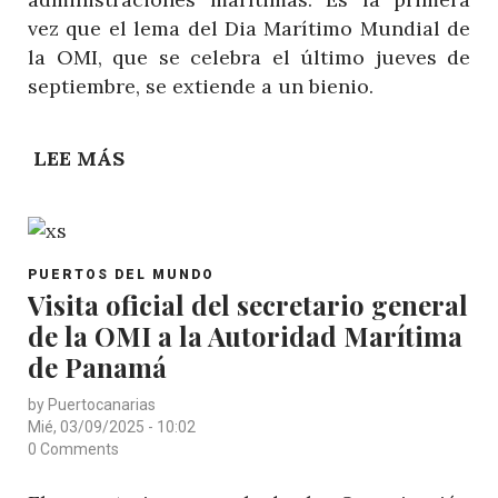
vez que el lema del Dia Marítimo Mundial de
la OMI, que se celebra el último jueves de
septiembre, se extiende a un bienio.
LEE MÁS
SOBRE
LA
OMI
APUESTA
POST
POR
PUERTOS DEL MUNDO
CATEGORY
Visita oficial del secretario general
LA
de la OMI a la Autoridad Marítima
EXCELENCIA
EN
de Panamá
EL
by
Puertocanarias
DÍA
Mié, 03/09/2025 - 10:02
MARÍTIMO
0 Comments
MUNDIAL