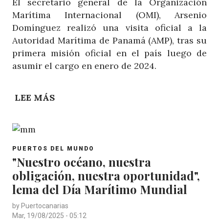
El secretario general de la Organización
Marítima Internacional (OMI), Arsenio
Domínguez realizó una visita oficial a la
Autoridad Marítima de Panamá (AMP), tras su
primera misión oficial en el país luego de
asumir el cargo en enero de 2024.
LEE MÁS
SOBRE
VISITA
OFICIAL
DEL
POST
SECRETARIO
PUERTOS DEL MUNDO
CATEGORY
"Nuestro océano, nuestra
GENERAL
obligación, nuestra oportunidad",
DE
LA
lema del Día Marítimo Mundial
OMI
by
Puertocanarias
A
Mar, 19/08/2025 - 05:12