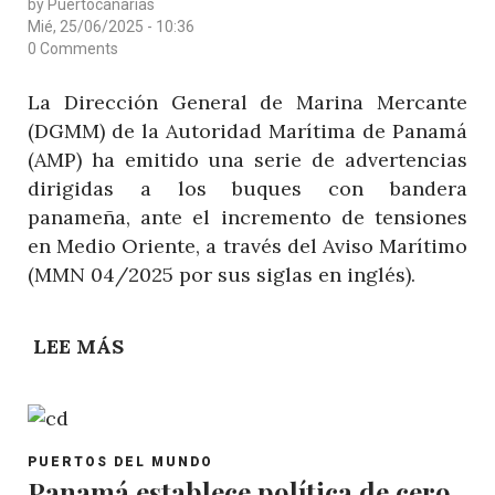
by
Puertocanarias
DÍA
Mié, 25/06/2025 - 10:36
MARÍTIMO
0 Comments
MUNDIAL
La Dirección General de Marina Mercante
(DGMM) de la Autoridad Marítima de Panamá
(AMP) ha emitido una serie de advertencias
dirigidas a los buques con bandera
panameña, ante el incremento de tensiones
en Medio Oriente, a través del Aviso Marítimo
(MMN 04/2025 por sus siglas en inglés).
LEE MÁS
SOBRE
AUTORIDAD
MARÍTIMA
DE
POST
PANAMÁ
PUERTOS DEL MUNDO
CATEGORY
Panamá establece política de cero
ADVIERTE