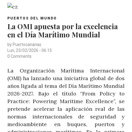
CANAL
DE
POST
PANAMÁ
PUERTOS DEL MUNDO
CATEGORY
La OMI apuesta por la excelencia
HACE
en el Día Marítimo Mundial
HISTORIA
CON
by
Puertocanarias
SU
Lun, 23/02/2026 - 06:15
PRIMER
0 Comments
CRUCERO
La Organización Marítima Internacional
NEOPANAMAX
(OMI) ha lanzado una iniciativa global de dos
años ligada al tema del Día Marítimo Mundial
2026-2027. Bajo el título “From Policy to
Practice: Powering Maritime Excellence”, se
pretende acelerar la aplicación real de las
normas internacionales de seguridad y
medioambiente en buques, puertos y
administraciones marítimas. Es la primera