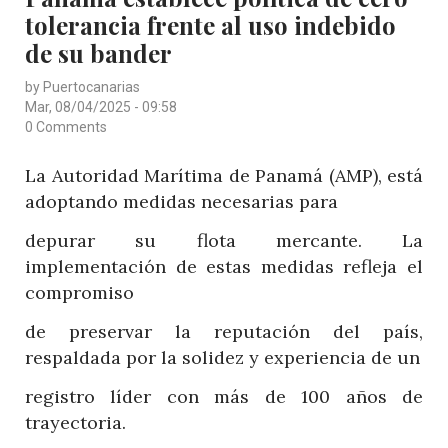
tolerancia frente al uso indebido
SOBRE
GRAVES
de su bander
RIESGOS
by
Puertocanarias
EN
Mar, 08/04/2025 - 09:58
ZONAS
0 Comments
DE
La Autoridad Marítima de Panamá (AMP), está
CONFLICTO
adoptando medidas necesarias para
depurar su flota mercante. La
implementación de estas medidas refleja el
compromiso
de preservar la reputación del país,
respaldada por la solidez y experiencia de un
registro líder con más de 100 años de
trayectoria.