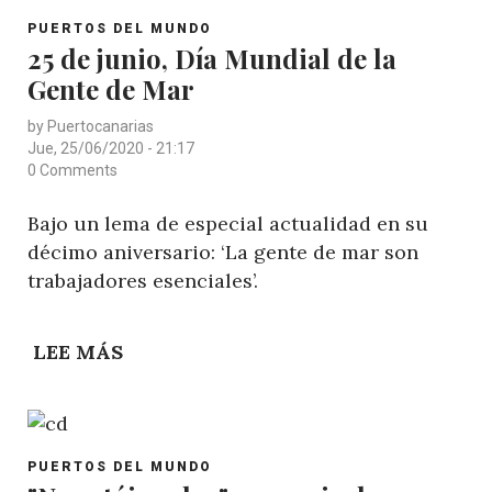
POST
BUQUES
PUERTOS DEL MUNDO
CATEGORY
25 de junio, Día Mundial de la
DE
Gente de Mar
PANAMÁ
LANZA
by
Puertocanarias
SU
Jue, 25/06/2020 - 21:17
SERVICIO
0 Comments
DIGITALIZADO
Bajo un lema de especial actualidad en su
PARA
décimo aniversario: ‘La gente de mar son
ATENDER
trabajadores esenciales’.
CONSULTAS
DE
LOS
LEE MÁS
SOBRE
USUARIOS
25
DE
JUNIO,
POST
DÍA
PUERTOS DEL MUNDO
CATEGORY