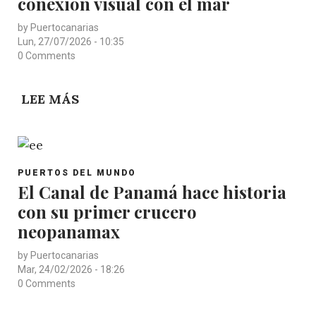
conexión visual con el mar
by
Puertocanarias
Lun, 27/07/2026 - 10:35
0 Comments
LEE MÁS
SOBRE
EL
PUERTO
DE
POST
ARRECIFE
PUERTOS DEL MUNDO
CATEGORY
El Canal de Panamá hace historia
CUENTA
con su primer crucero
CON
NUEVO
neopanamax
VALLADO
by
Puertocanarias
QUE
Mar, 24/02/2026 - 18:26
PERMITE
0 Comments
LA