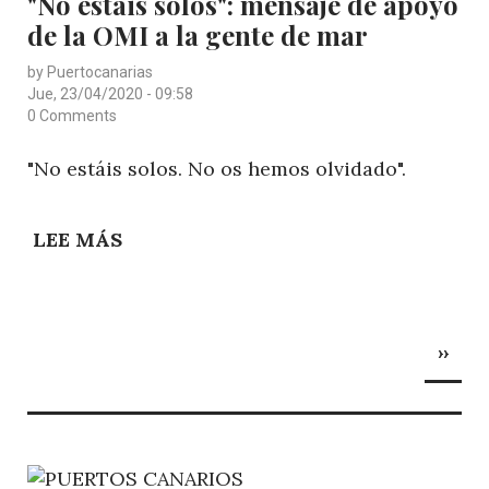
"No estáis solos": mensaje de apoyo
MUNDIAL
de la OMI a la gente de mar
DE
LA
by
Puertocanarias
GENTE
Jue, 23/04/2020 - 09:58
DE
0 Comments
MAR
"No estáis solos. No os hemos olvidado".
LEE MÁS
SOBRE
"NO
ESTÁIS
SOLOS":
Paginación
SIGU
MENSAJE
››
PÁGI
DE
APOYO
DE
LA