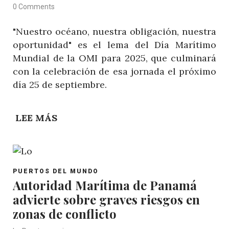
LA
0 Comments
AUTORIDAD
"Nuestro océano, nuestra obligación, nuestra
MARÍTIMA
oportunidad" es el lema del Día Marítimo
DE
Mundial de la OMI para 2025, que culminará
PANAMÁ
con la celebración de esa jornada el próximo
día 25 de septiembre.
LEE MÁS
SOBRE
"NUESTRO
OCÉANO,
NUESTRA
POST
OBLIGACIÓN,
PUERTOS DEL MUNDO
CATEGORY
Autoridad Marítima de Panamá
NUESTRA
advierte sobre graves riesgos en
OPORTUNIDAD",
LEMA
zonas de conflicto
DEL