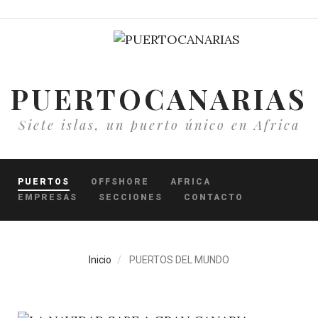
Pasar
al
contenido
principal
PUERTOCANARIAS
Siete islas, un puerto único en Africa
PUERTOS
OFFSHORE
AFRICA
EMPRESAS
SECCIONES
CONTACTO
Inicio
PUERTOS DEL MUNDO