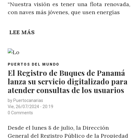
“Nuestra visión es tener una flota renovada,
con naves más jóvenes, que usen energías
LEE MÁS
SOBRE
PANAMÁ
ESTABLECE
POLÍTICA
POST
DE
PUERTOS DEL MUNDO
CATEGORY
El Registro de Buques de Panamá
CERO
lanza su servicio digitalizado para
TOLERANCIA
FRENTE
atender consultas de los usuarios
AL
by
Puertocanarias
USO
Vie, 26/07/2024 - 20:19
INDEBIDO
0 Comments
DE
Desde el lunes 8 de julio, la Dirección
SU
General del Registro Público de la Propiedad
BANDER