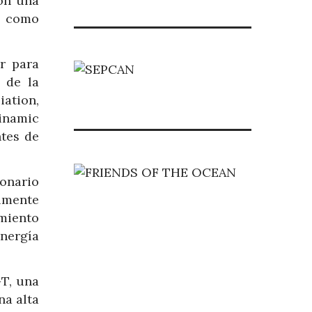
con una
, como
r para
 de la
iation,
inamic
ntes de
onario
almente
imiento
energía
GT, una
na alta