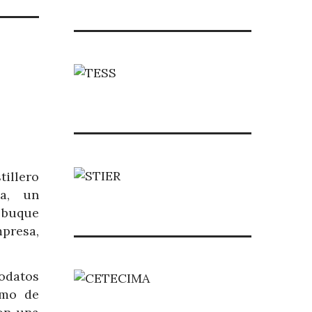
tillero
za, un
e buque
mpresa,
eodatos
omo de