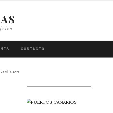
IAS
frica
ONES
CONTACTO
ica offshore