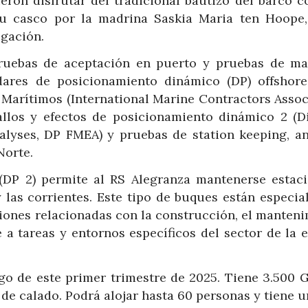
eron disfrutar del tradicional bautizo del barco 
su casco por la madrina Saskia Maria ten Hoope
gación.
 pruebas de aceptación en puerto y pruebas de ma
ndares de posicionamiento dinámico (DP) offshore
 Marítimos (International Marine Contractors Assoc
allos y efectos de posicionamiento dinámico 2 (D
alyses, DP FMEA) y pruebas de station keeping, a
Norte.
(DP 2) permite al RS Alegranza mantenerse estaci
 y las corrientes. Este tipo de buques están especi
iones relacionadas con la construcción, el manten
a tareas y entornos específicos del sector de la 
rgo de este primer trimestre de 2025. Tiene 3.500 
de calado. Podrá alojar hasta 60 personas y tiene u