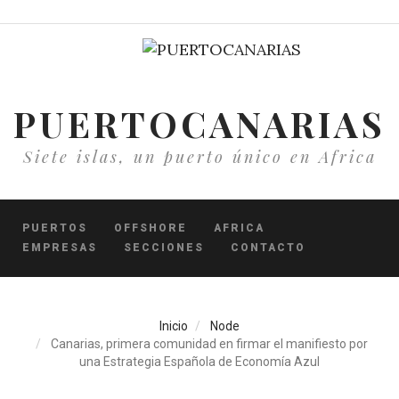
Pasar
al
contenido
principal
PUERTOCANARIAS
Siete islas, un puerto único en Africa
PUERTOS
OFFSHORE
AFRICA
EMPRESAS
SECCIONES
CONTACTO
Inicio
Node
Canarias, primera comunidad en firmar el manifiesto por
una Estrategia Española de Economía Azul