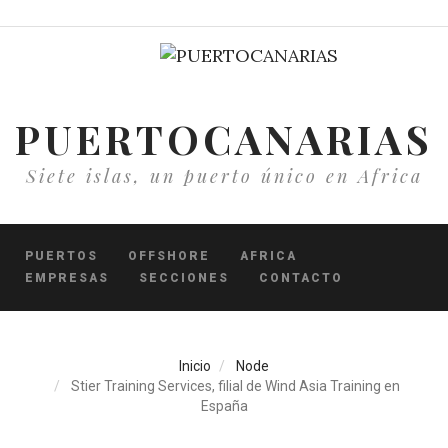
Pasar
al
contenido
principal
PUERTOCANARIAS
Siete islas, un puerto único en Africa
PUERTOS
OFFSHORE
AFRICA
EMPRESAS
SECCIONES
CONTACTO
Inicio
Node
Stier Training Services, filial de Wind Asia Training en
España