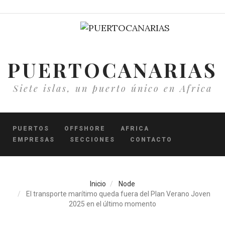
Pasar
al
contenido
principal
PUERTOCANARIAS
Siete islas, un puerto único en Africa
PUERTOS
OFFSHORE
AFRICA
EMPRESAS
SECCIONES
CONTACTO
Inicio
Node
El transporte marítimo queda fuera del Plan Verano Joven
2025 en el último momento