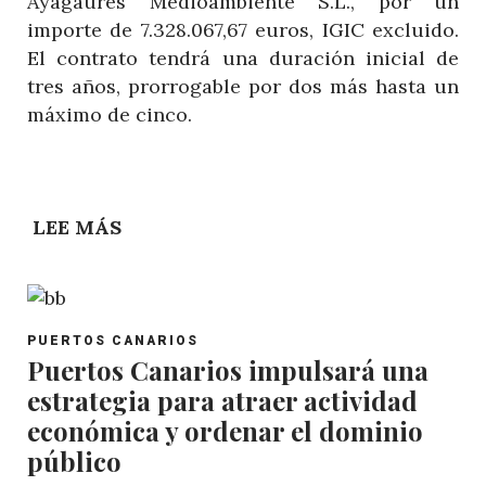
Ayagaures Medioambiente S.L., por un
importe de 7.328.067,67 euros, IGIC excluido.
El contrato tendrá una duración inicial de
tres años, prorrogable por dos más hasta un
máximo de cinco.
LEE MÁS
SOBRE
PUERTOS
CANARIOS
DESTINA
POST
7,3M€
PUERTOS CANARIOS
CATEGORY
Puertos Canarios impulsará una
A
estrategia para atraer actividad
LIMPIEZA
Y
económica y ordenar el dominio
RECOGIDA
público
DE