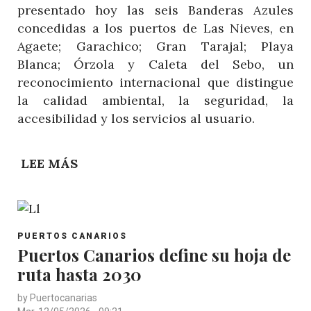
presentado hoy las seis Banderas Azules
concedidas a los puertos de Las Nieves, en
Agaete; Garachico; Gran Tarajal; Playa
Blanca; Órzola y Caleta del Sebo, un
reconocimiento internacional que distingue
la calidad ambiental, la seguridad, la
accesibilidad y los servicios al usuario.
LEE MÁS
SOBRE
PUERTOS
CANARIOS
CONSOLIDA
POST
SU
PUERTOS CANARIOS
CATEGORY
Puertos Canarios define su hoja de
MODELO
ruta hasta 2030
DE
ECOPUERTOS
by
Puertocanarias
INTELIGENTES