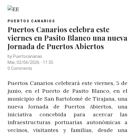
DE
SAL
POST
EN
PUERTOS CANARIOS
CATEGORY
Puertos Canarios celebra este
OTRA
viernes en Pasito Blanco una nueva
“JORNADA
DE
Jornada de Puertos Abiertos
PUERTOS
by
Puertocanarias
ABIERTOS”
Mar, 02/06/2026 - 11:35
EN
0 Comments
GRAN
Puertos Canarios celebrará este viernes, 5 de
CANARIA
junio, en el Puerto de Pasito Blanco, en el
municipio de San Bartolomé de Tirajana, una
nueva Jornada de Puertos Abiertos, una
iniciativa concebida para acercar las
infraestructuras portuarias autonómicas a
vecinos, visitantes y familias, desde una