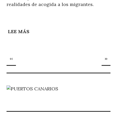
realidades de acogida a los migrantes.
LEE MÁS
SOBRE
LA
SANTA
SEDE
Paginación
PÁGINA
SIGU
‹‹
CONFIRMA
››
ANTERIOR
PÁGI
LA
VISITA
DEL
SANTO
PADRE
AL
PUERTO
DE