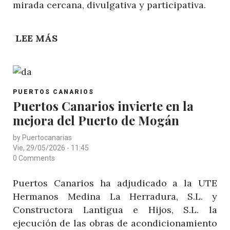
mirada cercana, divulgativa y participativa.
LEE MÁS
SOBRE
PUERTOS
CANARIOS
CELEBRA
POST
ESTE
PUERTOS CANARIOS
CATEGORY
Puertos Canarios invierte en la
VIERNES
mejora del Puerto de Mogán
EN
PASITO
by
Puertocanarias
BLANCO
Vie, 29/05/2026 - 11:45
UNA
0 Comments
NUEVA
Puertos Canarios ha adjudicado a la UTE
JORNADA
Hermanos Medina La Herradura, S.L. y
DE
Constructora Lantigua e Hijos, S.L. la
PUERTOS
ejecución de las obras de acondicionamiento
ABIERTOS