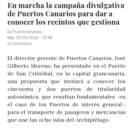
CATEGORY
En marcha la campaña divulgativa
ESTRATEGIA
de Puertos Canarios para dar a
PARA
ATRAER
conocer los recintos que gestiona
ACTIVIDAD
by
Puertocanarias
ECONÓMICA
Mié, 20/05/2026 - 10:48
Y
0 Comments
ORDENAR
El director gerente de Puertos Canarios, José
EL
Gilberto Moreno, ha presentado en el Puerto
DOMINIO
de San Cristóbal, en la capital grancanaria,
PÚBLICO
una propuesta que invitará a conocer los
cincuenta y dos puertos de titularidad
autonómica, que resultan fundamentales -en
el caso de los Puertos de interés general-,
para el transporte de pasajeros y mercancías
que une las ocho islas del Archipiélago.