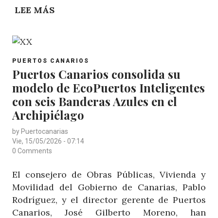
LEE MÁS
SOBRE
EN
MARCHA
LA
POST
CAMPAÑA
PUERTOS CANARIOS
CATEGORY
Puertos Canarios consolida su
DIVULGATIVA
modelo de EcoPuertos Inteligentes
DE
PUERTOS
con seis Banderas Azules en el
CANARIOS
Archipiélago
PARA
by
Puertocanarias
DAR
Vie, 15/05/2026 - 07:14
A
0 Comments
CONOCER
El consejero de Obras Públicas, Vivienda y
LOS
Movilidad del Gobierno de Canarias, Pablo
RECINTOS
Rodríguez, y el director gerente de Puertos
QUE
Canarios, José Gilberto Moreno, han
GESTIONA