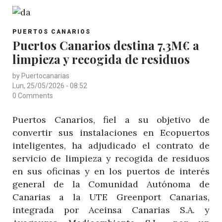
CANARIOS
INVITA
POST
AL
PUERTOS CANARIOS
CATEGORY
Puertos Canarios destina 7,3M€ a
ACTO
limpieza y recogida de residuos
DEL
PAPA
by
Puertocanarias
EN
Lun, 25/05/2026 - 08:52
ARGUINEGUÍN
0 Comments
A
Puertos Canarios, fiel a su objetivo de
LOS
convertir sus instalaciones en Ecopuertos
OFICIALES
inteligentes, ha adjudicado el contrato de
DEL
servicio de limpieza y recogida de residuos
PUERTO
en sus oficinas y en los puertos de interés
DE
general de la Comunidad Autónoma de
LA
Canarias a la UTE Greenport Canarias,
RESTINGA
integrada por Aceinsa Canarias S.A. y