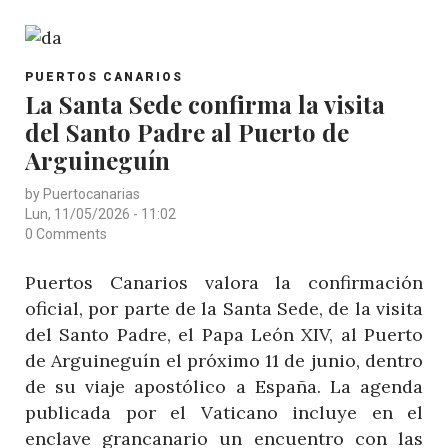
CANARIOS
DEFINE
POST
SU
PUERTOS CANARIOS
CATEGORY
La Santa Sede confirma la visita
HOJA
del Santo Padre al Puerto de
DE
RUTA
Arguineguín
HASTA
by
Puertocanarias
2030
Lun, 11/05/2026 - 11:02
0 Comments
Puertos Canarios valora la confirmación
oficial, por parte de la Santa Sede, de la visita
del Santo Padre, el Papa León XIV, al Puerto
de Arguineguín el próximo 11 de junio, dentro
de su viaje apostólico a España. La agenda
publicada por el Vaticano incluye en el
enclave grancanario un encuentro con las