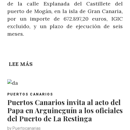
de la calle Explanada del Castillete del
puerto de Mogán, en la isla de Gran Canaria,
por un importe de 672.897,20 euros, IGIC
excluido, y un plazo de ejecución de seis
meses.
LEE MÁS
SOBRE
PUERTOS
CANARIOS
INVIERTE
POST
EN
PUERTOS CANARIOS
CATEGORY
Puertos Canarios invita al acto del
LA
Papa en Arguineguín a los oficiales
MEJORA
DEL
del Puerto de La Restinga
PUERTO
by
Puertocanarias