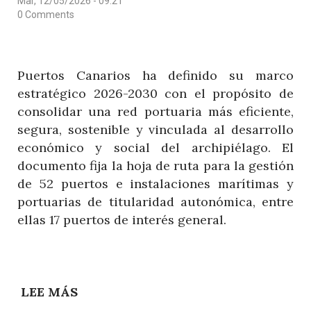
Mar, 12/05/2026 - 09:21
CON
0 Comments
SEIS
BANDERAS
AZULES
Puertos Canarios ha definido su marco
EN
estratégico 2026-2030 con el propósito de
EL
consolidar una red portuaria más eficiente,
ARCHIPIÉLAGO
segura, sostenible y vinculada al desarrollo
económico y social del archipiélago. El
documento fija la hoja de ruta para la gestión
de 52 puertos e instalaciones marítimas y
portuarias de titularidad autonómica, entre
ellas 17 puertos de interés general.
LEE MÁS
SOBRE
PUERTOS